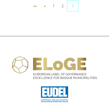
««
«
1
2
3