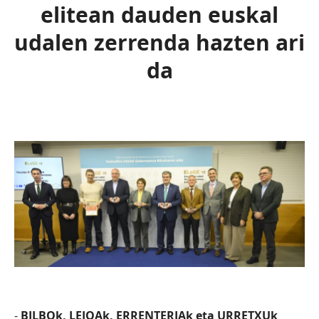
elitean dauden euskal
udalen zerrenda hazten ari
da
Zer
BILBOk, LEIOAk, ERRENTERIAk eta URRETXUk