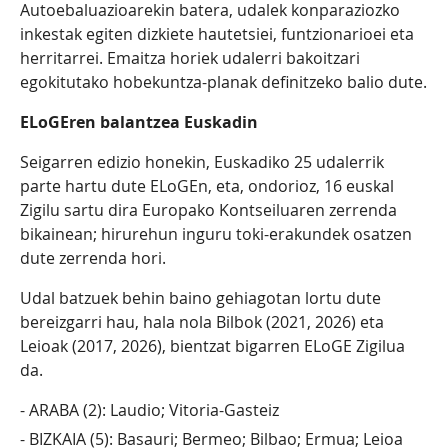
Autoebaluazioarekin batera, udalek konparaziozko
inkestak egiten dizkiete hautetsiei, funtzionarioei eta
herritarrei. Emaitza horiek udalerri bakoitzari
egokitutako hobekuntza-planak definitzeko balio dute.
ELoGEren balantzea Euskadin
Seigarren edizio honekin, Euskadiko 25 udalerrik
parte hartu dute ELoGEn, eta, ondorioz, 16 euskal
Zigilu sartu dira Europako Kontseiluaren zerrenda
bikainean; hirurehun inguru toki-erakundek osatzen
dute zerrenda hori.
Udal batzuek behin baino gehiagotan lortu dute
bereizgarri hau, hala nola Bilbok (2021, 2026) eta
Leioak (2017, 2026), bientzat bigarren ELoGE Zigilua
da.
ARABA (2): Laudio; Vitoria-Gasteiz
BIZKAIA (5): Basauri; Bermeo; Bilbao; Ermua; Leioa