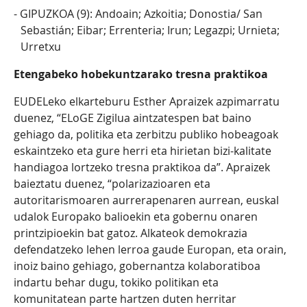
GIPUZKOA (9): Andoain; Azkoitia; Donostia/ San
Sebastián; Eibar; Errenteria; Irun; Legazpi; Urnieta;
Urretxu
Etengabeko hobekuntzarako tresna praktikoa
EUDELeko elkarteburu Esther Apraizek azpimarratu
duenez, “ELoGE Zigilua aintzatespen bat baino
gehiago da, politika eta zerbitzu publiko hobeagoak
eskaintzeko eta gure herri eta hirietan bizi-kalitate
handiagoa lortzeko tresna praktikoa da”. Apraizek
baieztatu duenez, “polarizazioaren eta
autoritarismoaren aurrerapenaren aurrean, euskal
udalok Europako balioekin eta gobernu onaren
printzipioekin bat gatoz. Alkateok demokrazia
defendatzeko lehen lerroa gaude Europan, eta orain,
inoiz baino gehiago, gobernantza kolaboratiboa
indartu behar dugu, tokiko politikan eta
komunitatean parte hartzen duten herritar