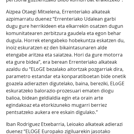
Aizpea Otaegi Mitxelena, Errenteriako alkateak
azpimarratu duenez “Errenteriako Udalean garbi
dugu gure herrikideen eta elkarrekin osatzen dugun
komunitatearen zerbitzura gaudela eta egon behar
dugula. Horrek etengabeko hobekuntza eskatzen du,
inoiz eskuratzen ez den bikaintasunaren alde
etengabe aritzea eta saiatzea. Hori da gure motorra
eta gure bidea”, era berean Errenteriako alkateak
azaldu du “ELoGE bezalako aitortzak pozgarriak dira,
parametro estandar eta konparatiboetan bide onetik
goazela adierazten digutelako, baina, bereziki, ELoGE
eskuratzeko balorazio-prozesuari ematen diogu
balioa, bidean geldialdia egin eta orain arte
egindakoaz eta etorkizuneko mugarri berriez
pentsatzeko aukera ere eskain digulako.”
Iban Rodriguez Etxebarria, Leioako alkateak adierazi
duenez “ELOGE Europako zigiluarekin jasotako