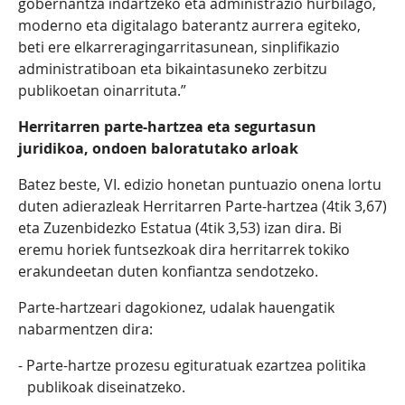
gobernantza indartzeko eta administrazio hurbilago,
moderno eta digitalago baterantz aurrera egiteko,
beti ere elkarreragingarritasunean, sinplifikazio
administratiboan eta bikaintasuneko zerbitzu
publikoetan oinarrituta.”
Herritarren parte-hartzea eta segurtasun
juridikoa, ondoen baloratutako arloak
Batez beste, VI. edizio honetan puntuazio onena lortu
duten adierazleak Herritarren Parte-hartzea (4tik 3,67)
eta Zuzenbidezko Estatua (4tik 3,53) izan dira. Bi
eremu horiek funtsezkoak dira herritarrek tokiko
erakundeetan duten konfiantza sendotzeko.
Parte-hartzeari dagokionez, udalak hauengatik
nabarmentzen dira:
Parte-hartze prozesu egituratuak ezartzea politika
publikoak diseinatzeko.