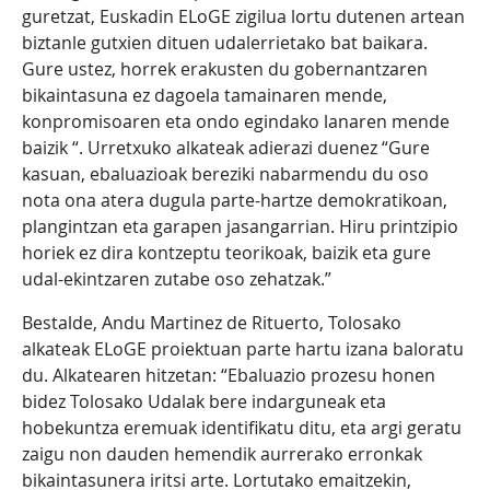
guretzat, Euskadin ELoGE zigilua lortu dutenen artean
biztanle gutxien dituen udalerrietako bat baikara.
Gure ustez, horrek erakusten du gobernantzaren
bikaintasuna ez dagoela tamainaren mende,
konpromisoaren eta ondo egindako lanaren mende
baizik “. Urretxuko alkateak adierazi duenez “Gure
kasuan, ebaluazioak bereziki nabarmendu du oso
nota ona atera dugula parte-hartze demokratikoan,
plangintzan eta garapen jasangarrian. Hiru printzipio
horiek ez dira kontzeptu teorikoak, baizik eta gure
udal-ekintzaren zutabe oso zehatzak.”
Bestalde, Andu Martinez de Rituerto, Tolosako
alkateak ELoGE proiektuan parte hartu izana baloratu
du. Alkatearen hitzetan: “Ebaluazio prozesu honen
bidez Tolosako Udalak bere indarguneak eta
hobekuntza eremuak identifikatu ditu, eta argi geratu
zaigu non dauden hemendik aurrerako erronkak
bikaintasunera iritsi arte. Lortutako emaitzekin,