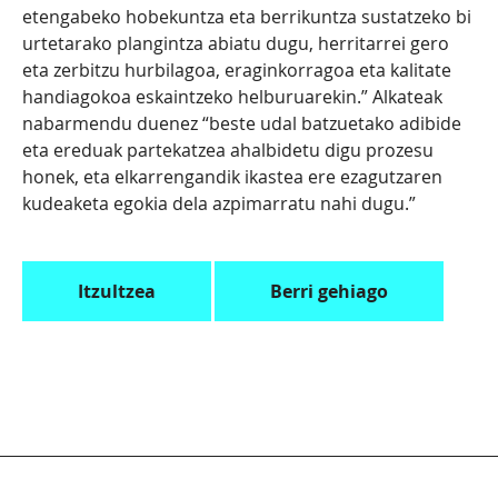
etengabeko hobekuntza eta berrikuntza sustatzeko bi
urtetarako plangintza abiatu dugu, herritarrei gero
eta zerbitzu hurbilagoa, eraginkorragoa eta kalitate
handiagokoa eskaintzeko helburuarekin.” Alkateak
nabarmendu duenez “beste udal batzuetako adibide
eta ereduak partekatzea ahalbidetu digu prozesu
honek, eta elkarrengandik ikastea ere ezagutzaren
kudeaketa egokia dela azpimarratu nahi dugu.”
Itzultzea
Berri gehiago