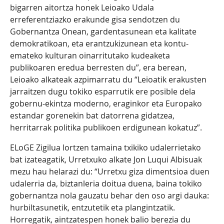
bigarren aitortza honek Leioako Udala
erreferentziazko erakunde gisa sendotzen du
Gobernantza Onean, gardentasunean eta kalitate
demokratikoan, eta erantzukizunean eta kontu-
emateko kulturan oinarritutako kudeaketa
publikoaren eredua berresten du”, era berean,
Leioako alkateak azpimarratu du “Leioatik erakusten
jarraitzen dugu tokiko esparrutik ere posible dela
gobernu-ekintza moderno, eraginkor eta Europako
estandar gorenekin bat datorrena gidatzea,
herritarrak politika publikoen erdigunean kokatuz”.
ELoGE Zigilua lortzen tamaina txikiko udalerrietako
bat izateagatik, Urretxuko alkate Jon Luqui Albisuak
mezu hau helarazi du: “Urretxu giza dimentsioa duen
udalerria da, biztanleria doitua duena, baina tokiko
gobernantza nola gauzatu behar den oso argi dauka:
hurbiltasunetik, entzutetik eta plangintzatik.
Horregatik, aintzatespen honek balio berezia du