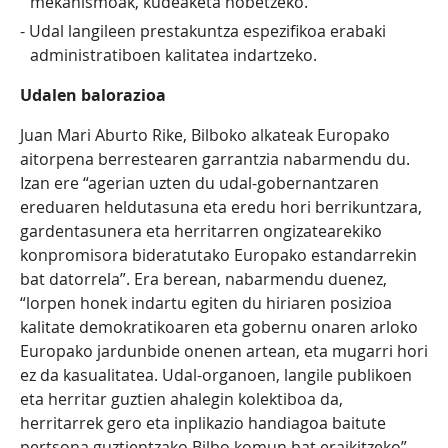
mekanismoak, kudeaketa hobetzeko.
Udal langileen prestakuntza espezifikoa erabaki
administratiboen kalitatea indartzeko.
Udalen balorazioa
Juan Mari Aburto Rike, Bilboko alkateak Europako
aitorpena berrestearen garrantzia nabarmendu du.
Izan ere “agerian uzten du udal-gobernantzaren
ereduaren heldutasuna eta eredu hori berrikuntzara,
gardentasunera eta herritarren ongizatearekiko
konpromisora bideratutako Europako estandarrekin
bat datorrela”. Era berean, nabarmendu duenez,
“lorpen honek indartu egiten du hiriaren posizioa
kalitate demokratikoaren eta gobernu onaren arloko
Europako jardunbide onenen artean, eta mugarri hori
ez da kasualitatea. Udal-organoen, langile publikoen
eta herritar guztien ahalegin kolektiboa da,
herritarrek gero eta inplikazio handiagoa baitute
pertsona guztientzako Bilbo komun bat eraikitzeko”.