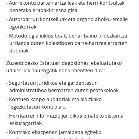
Aurrekontu parte-hartzaileak eta herri-kontsultak,
benetako erabaki-tresna gisa.
Auzo/barruti kontseiluak eta organo aholku-emaile
egonkorrak.
Metodologia inklusiboak, behar baino ordezkaritza
urriagoa duten kolektiboen parte-hartzea errazten
dutenak.
Zuzenbidezko Estatuari dagokionez, ebaluatutako
udalerriak hauengatik nabarmentzen dira:
Segurtasun juridikoa eta gardentasun
administratiboa bermatzen duten protokoloak.
Kontuen kanpo-auditoriak eta aldizkako
legezkotasun-kontrolak.
Herritarrei informazio juridikoa emateko sistema
eskuragarriak.
Kontrako ebazpenen jarraipena egiteko