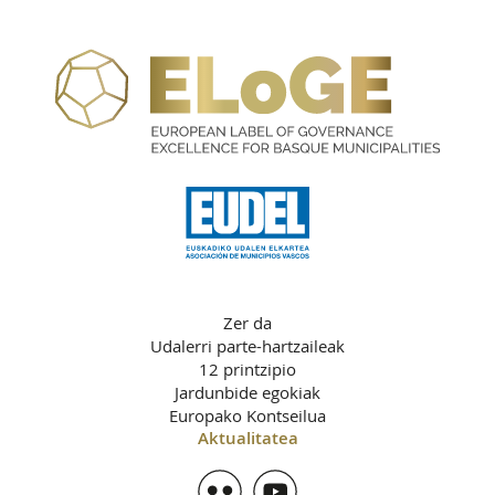
Zer da
Udalerri parte-hartzaileak
12 printzipio
Jardunbide egokiak
Europako Kontseilua
Aktualitatea