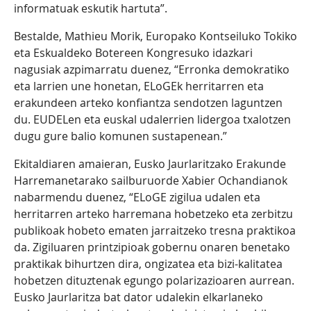
informatuak eskutik hartuta”.
Bestalde, Mathieu Morik, Europako Kontseiluko Tokiko
eta Eskualdeko Botereen Kongresuko idazkari
nagusiak azpimarratu duenez, “Erronka demokratiko
eta larrien une honetan, ELoGEk herritarren eta
erakundeen arteko konfiantza sendotzen laguntzen
du. EUDELen eta euskal udalerrien lidergoa txalotzen
dugu gure balio komunen sustapenean.”
Ekitaldiaren amaieran, Eusko Jaurlaritzako Erakunde
Harremanetarako sailburuorde Xabier Ochandianok
nabarmendu duenez, “ELoGE zigilua udalen eta
herritarren arteko harremana hobetzeko eta zerbitzu
publikoak hobeto ematen jarraitzeko tresna praktikoa
da. Zigiluaren printzipioak gobernu onaren benetako
praktikak bihurtzen dira, ongizatea eta bizi-kalitatea
hobetzen dituztenak egungo polarizazioaren aurrean.
Eusko Jaurlaritza bat dator udalekin elkarlaneko