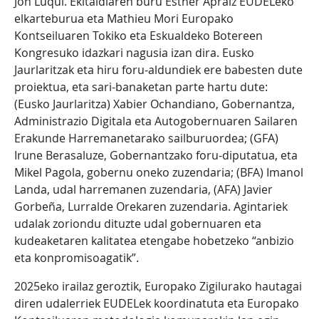
Jon Luqui. Ekitaldiaren buru Esther Apraiz EUDELeko
elkarteburua eta Mathieu Mori Europako
Kontseiluaren Tokiko eta Eskualdeko Botereen
Kongresuko idazkari nagusia izan dira. Eusko
Jaurlaritzak eta hiru foru-aldundiek ere babesten dute
proiektua, eta sari-banaketan parte hartu dute:
(Eusko Jaurlaritza) Xabier Ochandiano, Gobernantza,
Administrazio Digitala eta Autogobernuaren Sailaren
Erakunde Harremanetarako sailburuordea; (GFA)
Irune Berasaluze, Gobernantzako foru-diputatua, eta
Mikel Pagola, gobernu oneko zuzendaria; (BFA) Imanol
Landa, udal harremanen zuzendaria, (AFA) Javier
Gorbeña, Lurralde Orekaren zuzendaria. Agintariek
udalak zoriondu dituzte udal gobernuaren eta
kudeaketaren kalitatea etengabe hobetzeko “anbizio
eta konpromisoagatik”.
2025eko irailaz geroztik, Europako Zigilurako hautagai
diren udalerriek EUDELek koordinatuta eta Europako