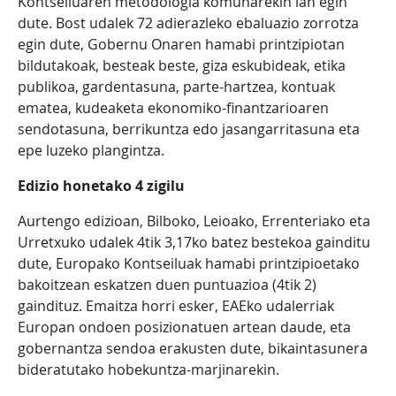
Kontseiluaren metodologia komunarekin lan egin
dute. Bost udalek 72 adierazleko ebaluazio zorrotza
egin dute, Gobernu Onaren hamabi printzipiotan
bildutakoak, besteak beste, giza eskubideak, etika
publikoa, gardentasuna, parte-hartzea, kontuak
ematea, kudeaketa ekonomiko-finantzarioaren
sendotasuna, berrikuntza edo jasangarritasuna eta
epe luzeko plangintza.
Edizio honetako 4 zigilu
Aurtengo edizioan, Bilboko, Leioako, Errenteriako eta
Urretxuko udalek 4tik 3,17ko batez bestekoa gainditu
dute, Europako Kontseiluak hamabi printzipioetako
bakoitzean eskatzen duen puntuazioa (4tik 2)
gaindituz. Emaitza horri esker, EAEko udalerriak
Europan ondoen posizionatuen artean daude, eta
gobernantza sendoa erakusten dute, bikaintasunera
bideratutako hobekuntza-marjinarekin.