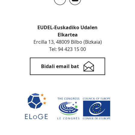
EUDEL-Euskadiko Udalen
Elkartea
Ercilla 13, 48009 Bilbo (Bizkaia)
Tel: 94 423 15 00
Bidali email bat